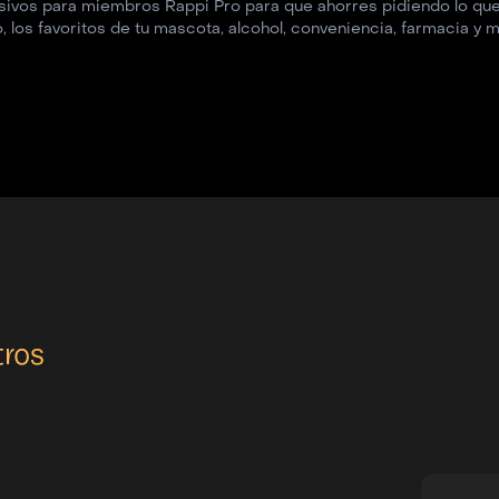
os para miembros Rappi Pro para que ahorres pidiendo lo que m
los favoritos de tu mascota, alcohol, conveniencia, farmacia y m
ros